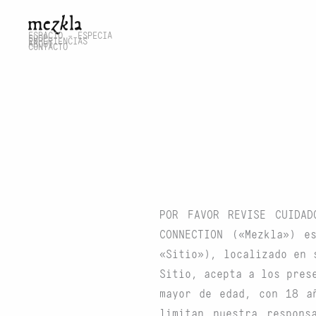
Ir
al
ESPACIO - ESPECIA
SHOP
EXPERIENCIAS
ABOUT
CONTACTO
contenido
POR FAVOR REVISE CUIDAD
CONNECTION
(«Mezkla») es
«Sitio»), localizado en 
Sitio, acepta a los pres
mayor de edad, con 18 a
limitan nuestra respons