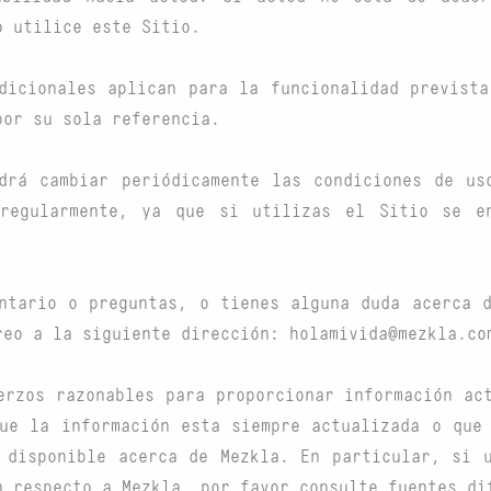
o utilice este Sitio.
dicionales aplican para la funcionalidad previst
por su sola referencia.
odrá cambiar periódicamente las condiciones de us
regularmente, ya que si utilizas el Sitio se e
ntario o preguntas, o tienes alguna duda acerca 
reo a la siguiente dirección: holamivida@mezkla.co
erzos razonables para proporcionar información ac
ue la información esta siempre actualizada o que
 disponible acerca de Mezkla. En particular, si 
n respecto a Mezkla, por favor consulte fuentes di