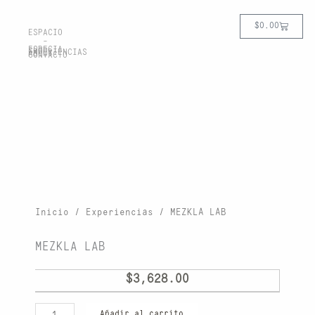
Ir
Cart
al
$
0.00
ESPACIO
-
contenido
ESPECIA
SHOP
EXPERIENCIAS
ABOUT
CONTACTO
Inicio
/
Experiencias
/ MEZKLA LAB
MEZKLA LAB
$
3,628.00
MEZKLA
Añadir al carrito