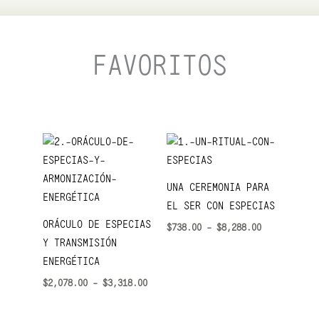
FAVORITOS
Rango
Rango
de
de
precios:
precios:
desde
desde
UNA CEREMONIA PARA
$2,078.00
$738.00
hasta
hasta
EL SER CON ESPECIAS
$3,318.00
$8,288.00
ORÁCULO DE ESPECIAS
$
738.00
-
$
8,288.00
Y TRANSMISIÓN
ENERGÉTICA
$
2,078.00
-
$
3,318.00